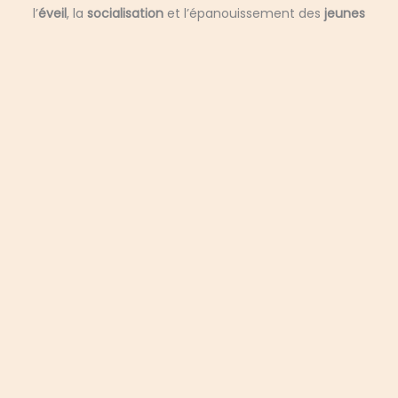
l’
éveil
, la
socialisation
et l’épanouissement des
jeunes
enfants
.
Capacité d’accueil
De
12 à 14 enfants
, pour une attention individualisée
Équipe
Une équipe de
professionnels de la petite enfance
engagés